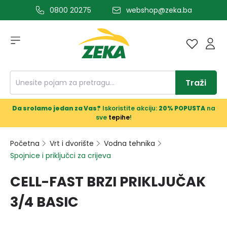
0800 20275
webshop@zeka.ba
a glavni sadržaj
Traži
Da srolamo jedan za Vas?
Iskoristite akciju:
20% POPUSTA
na
sve
tepihe
!
Početna
Vrt i dvorište
Vodna tehnika
Spojnice i priključci za crijeva
CELL-FAST BRZI PRIKLJUČAK
3/4 BASIC