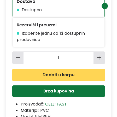
Dostava
Dostupno
Rezerviši i preuzmi
Izaberite jednu od
13
dostupnih
prodavnica
Količina proizvoda: Unesite željenu 
Dodati u korpu
Brza kupovina
Proizvođač:
CELL-FAST
Materijal:
PVC
Model:
51-135H