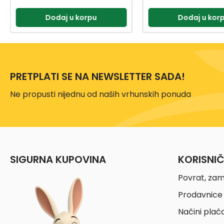
Dodaj u korpu
Dodaj u kor
PRETPLATI SE NA NEWSLETTER SADA!
Ne propusti nijednu od naših vrhunskih ponuda
SIGURNA KUPOVINA
KORISNI
Povrat, zam
Prodavnice 
Načini plać