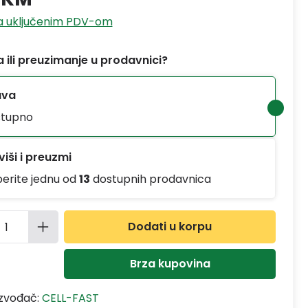
sa uključenim PDV-om
 ili preuzimanje u prodavnici?
ava
tupno
iši i preuzmi
berite jednu od
13
dostupnih prodavnica
ina proizvoda: Unesite željenu količinu
Dodati u korpu
Brza kupovina
izvođač:
CELL-FAST