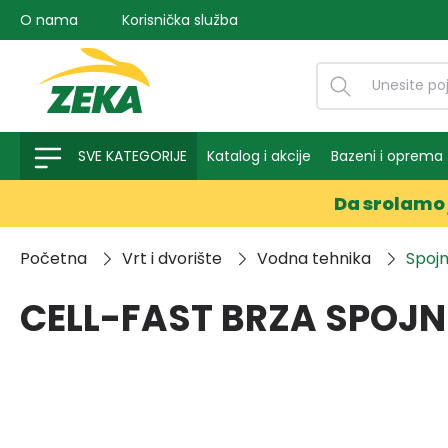
O nama
Korisnička služba
na pretragu
Preskoči na glavnu navigaciju
SVE KATEGORIJE
Katalog i akcije
Bazeni i oprema
Da srolamo 
Početna
Vrt i dvorište
Vodna tehnika
Spojni
CELL-FAST BRZA SPOJNI