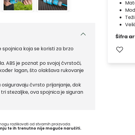
Mate
Mod
Teži
Veli
Šifra ar
e spojnica koja se koristi za brzo
a. ABS je poznat po svojoj čvrstoći,
također lagan, što olakšava rukovanje
siguravaju čvrsto prijanjanje, dok
 tri stezaljke, ova spojnica je siguran
gu razlikovati od stvarnih proizvoda.
nju te ih trenutno nije moguće naručiti.