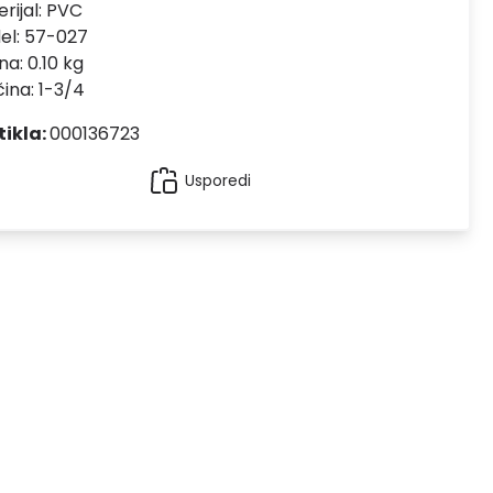
rijal:
PVC
el:
57-027
na: 0.10 kg
čina: 1-3/4
tikla:
000136723
Usporedi