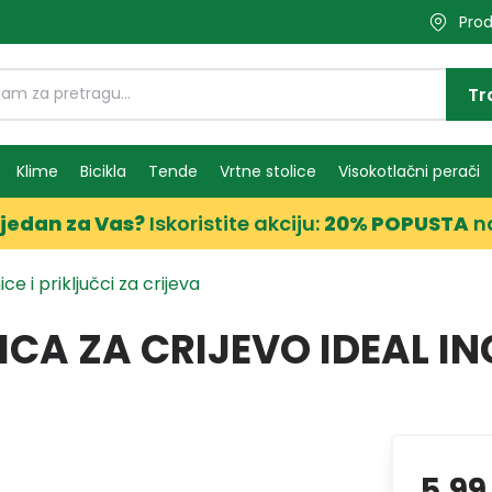
Prod
Tr
Klime
Bicikla
Tende
Vrtne stolice
Visokotlačni perači
jedan za Vas?
Iskoristite akciju:
20% POPUSTA
n
ce i priključci za crijeva
CA ZA CRIJEVO IDEAL IN
5,99