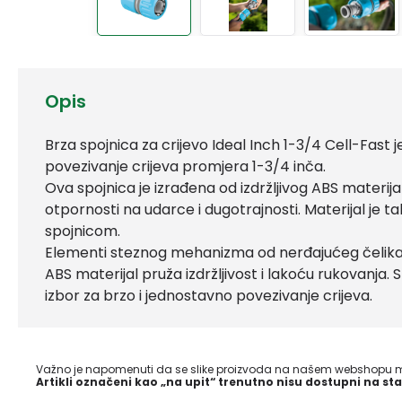
Opis
Brza spojnica za crijevo Ideal Inch 1-3/4 Cell-Fast j
povezivanje crijeva promjera 1-3/4 inča.
Ova spojnica je izrađena od izdržljivog ABS materijal
otpornosti na udarce i dugotrajnosti. Materijal je 
spojnicom.
Elementi steznog mehanizma od nerđajućeg čelika o
ABS materijal pruža izdržljivost i lakoću rukovanja. S
izbor za brzo i jednostavno povezivanje crijeva.
Važno je napomenuti da se slike proizvoda na našem webshopu mo
Artikli označeni kao „na upit“ trenutno nisu dostupni na sta