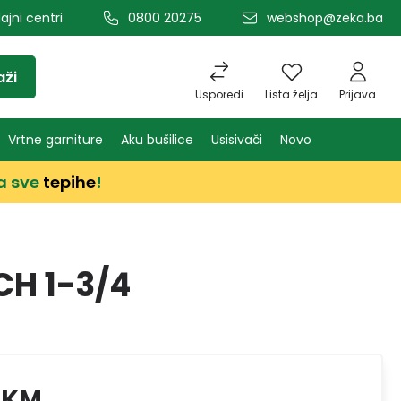
ajni centri
0800 20275
webshop@zeka.ba
aži
Usporedi
Lista želja
Prijava
Vrtne garniture
Aku bušilice
Usisivači
Novo
a sve
tepihe
!
CH 1-3/4
 KM