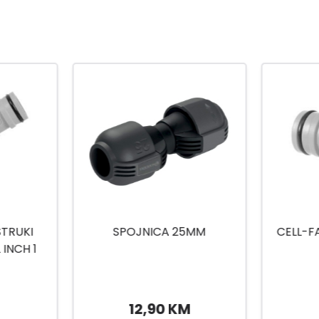
5MM
CELL-FAST SPOJNICA UN 1
SPOJNI
IDEAL
PREMI U
M
3,99 KM