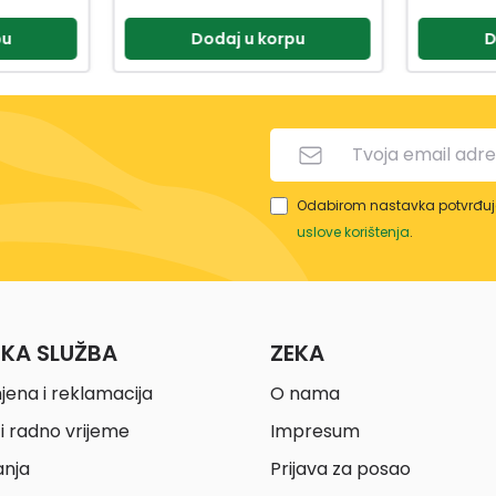
pu
Dodaj u korpu
D
Odabirom nastavka potvrđuje
uslove korištenja
.
ČKA SLUŽBA
ZEKA
jena i reklamacija
O nama
i radno vrijeme
Impresum
anja
Prijava za posao