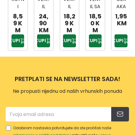
I
IL
IL
IL SA
AKA
VENT
KUGL
KUGL
NIKL
1/2
8,5
24,
18,2
18,5
1,95
IL
ASTI
ASTI
KAP
9 K
90
9 K
0 K
KM
DELT
1''
1/2
OM
M
KM
M
M
A
KOVI
SA
1/2
KUPI
KUPI
KUPI
KUPI
KUPI
1/2-
NA
ISPU
KOVI
3/8
KV21
SNO
NA
04
M
UKRA
SLAVI
SNI
NOM
2300
PRETPLATI SE NA NEWSLETTER SADA!
KOVI
0
NA
Ne propusti nijednu od naših vrhunskih ponuda
Odabirom nastavka potvrđujete da ste pročitali naše