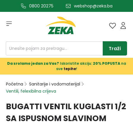
0800 20275
webshop@zeka.ba
a glavni sadržaj
Traži
Da srolamo jedan za Vas?
Iskoristite akciju:
20% POPUSTA
na
sve
tepihe
!
Početna
Sanitarije i vodomaterijal
Ventili, felexibilna crijeva
BUGATTI VENTIL KUGLASTI 1/2
SA ISPUSNOM SLAVINOM