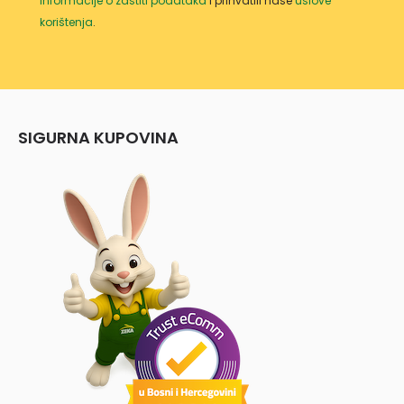
informacije o zaštiti podataka
i prihvatili naše
uslove
korištenja
.
SIGURNA KUPOVINA