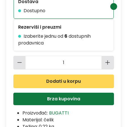
Dostava
Dostupno
Rezerviši i preuzmi
Izaberite jednu od
6
dostupnih
prodavnica
Količina proizvoda: Unesite željenu 
Dodati u korpu
Brza kupovina
Proizvođač:
BUGATTI
Materijal:
čelik
Težina: 0.22 kg