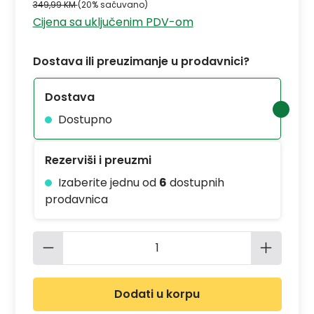
349,99 KM
(20% sačuvano)
Cijena sa uključenim PDV-om
Dostava ili preuzimanje u prodavnici?
Dostava
Dostupno
Rezerviši i preuzmi
Izaberite jednu od
6
dostupnih
prodavnica
Količina proizvoda: Unesite željenu 
Dodati u korpu