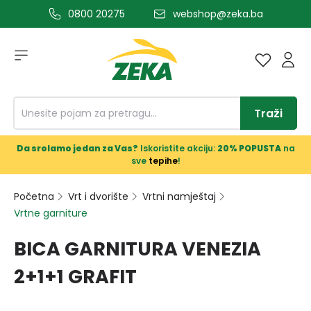
0800 20275
webshop@zeka.ba
a glavni sadržaj
Traži
Da srolamo jedan za Vas?
Iskoristite akciju:
20% POPUSTA
na
sve
tepihe
!
Početna
Vrt i dvorište
Vrtni namještaj
Vrtne garniture
BICA GARNITURA VENEZIA
2+1+1 GRAFIT