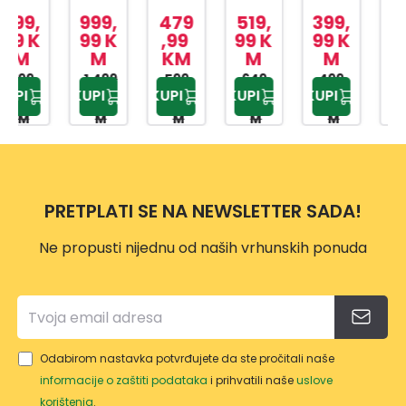
VRTN
GAR
GAR
RA
RA
999,
479
519,
399,
295
A
NITU
NITU
NEBR
LIDO
99 K
,99
99 K
99 K
,99
M
KM
M
M
KM
GAR
RA
RA
ASKA
2+1+1
NITU
1.499
RATA
599,
RATA
649,
3+1+1
499,
STOR
369,
KUPI
KUPI
KUPI
KUPI
KUPI
,99 K
99 K
99 K
99 K
99 K
RA
N
N
SME
AGE
M
M
M
M
M
BHR-
XD03
XD03
ĐA
SME
3010
257
259
ĐA
0
PRETPLATI SE NA NEWSLETTER SADA!
Ne propusti nijednu od naših vrhunskih ponuda
Odabirom nastavka potvrđujete da ste pročitali naše
informacije o zaštiti podataka
i prihvatili naše
uslove
korištenja
.