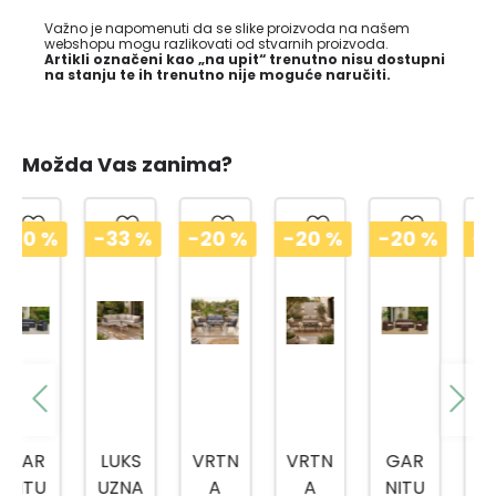
Važno je napomenuti da se slike proizvoda na našem
webshopu mogu razlikovati od stvarnih proizvoda.
Artikli označeni kao „na upit“ trenutno nisu dostupni
na stanju te ih trenutno nije moguće naručiti.
Možda Vas zanima?
-33
%
-20
%
-20
%
-20
%
-20
%
LUKS
VRTN
VRTN
GAR
GAR
UZNA
A
A
NITU
NITU