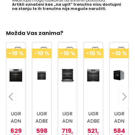
webshopu mogu razlikovati od stvarnih proizvoda.
Artikli označeni kao „na upit“ trenutno nisu dostupni
na stanju te ih trenutno nije moguće naručiti.
Možda Vas zanima?
-10
%
-10
%
-10
%
-10
%
-10
%
UGR
UGR
UGR
UGR
UGR
ADN
ADBE
ADN
ADBE
ADN
A
NA
A
NA
A
629
598
719,
521,
584