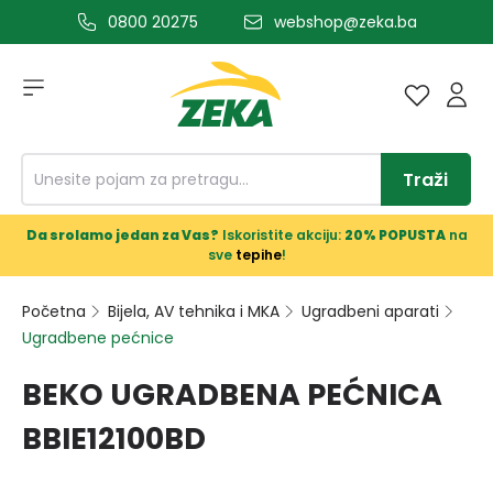
0800 20275
webshop@zeka.ba
a glavni sadržaj
Traži
Da srolamo jedan za Vas?
Iskoristite akciju:
20% POPUSTA
na
sve
tepihe
!
Početna
Bijela, AV tehnika i MKA
Ugradbeni aparati
Ugradbene pećnice
BEKO UGRADBENA PEĆNICA
BBIE12100BD