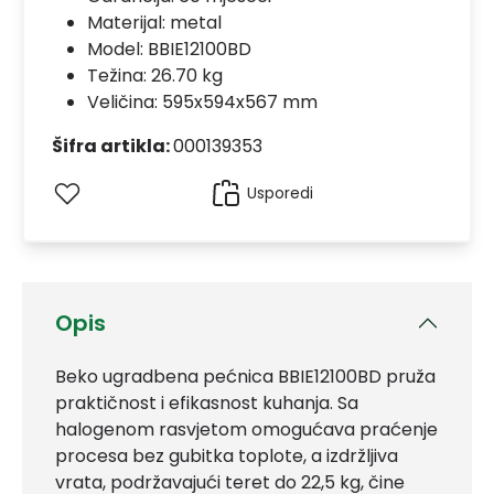
Materijal:
metal
Model:
BBIE12100BD
Težina: 26.70 kg
Veličina: 595x594x567 mm
Šifra artikla:
000139353
Usporedi
Opis
Beko ugradbena pećnica BBIE12100BD pruža
praktičnost i efikasnost kuhanja. Sa
halogenom rasvjetom omogućava praćenje
procesa bez gubitka toplote, a izdržljiva
vrata, podržavajući teret do 22,5 kg, čine