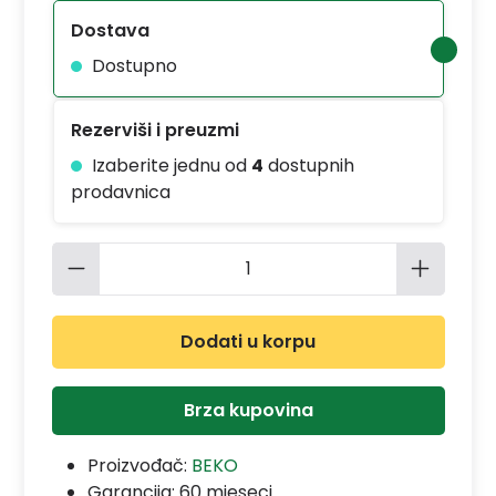
Dostava
Dostupno
Rezerviši i preuzmi
Izaberite jednu od
4
dostupnih
prodavnica
Količina proizvoda: Unesite željenu 
Dodati u korpu
Brza kupovina
Proizvođač:
BEKO
Garancija:
60 mjeseci