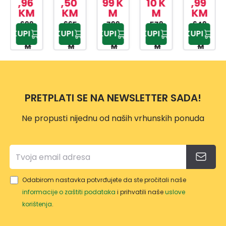
PEĆN
PEĆN
PEĆN
PEĆN
PEĆ
,96
,50
99 K
10 K
,99
KM
KM
M
M
KM
ICA
ICA
ICA
ICA
BOS
BOS
699,
BBIM
665,
BBIM
799,
BBIC1
579,
6737
649,
KUPI
KUPI
KUPI
KUPI
KUPI
95 K
00 K
99 K
00 K
99 K
6737
113N
1740
2300
E06B
M
M
M
M
M
E13X
OX
0BDS
XD
PRETPLATI SE NA NEWSLETTER SADA!
Ne propusti nijednu od naših vrhunskih ponuda
Odabirom nastavka potvrđujete da ste pročitali naše
informacije o zaštiti podataka
i prihvatili naše
uslove
korištenja
.