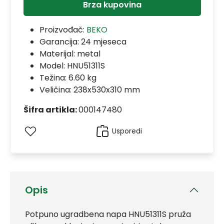
Brza kupovina
Proizvođač:
BEKO
Garancija:
24 mjeseca
Materijal:
metal
Model:
HNU51311S
Težina: 6.60 kg
Veličina: 238x530x310 mm
Šifra artikla:
000147480
Usporedi
Opis
Potpuno ugradbena napa HNU51311S pruža