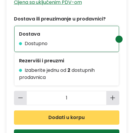
Cijena sa uključenim PDV-om
Dostava ili preuzimanje u prodavnici?
Dostava
Dostupno
Rezerviši i preuzmi
Izaberite jednu od
2
dostupnih
prodavnica
Količina proizvoda: Unesite željenu 
Dodati u korpu