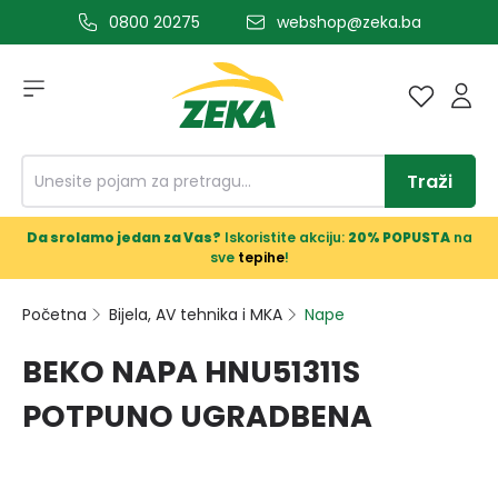
0800 20275
webshop@zeka.ba
a glavni sadržaj
Traži
Da srolamo jedan za Vas?
Iskoristite akciju:
20% POPUSTA
na
sve
tepihe
!
Početna
Bijela, AV tehnika i MKA
Nape
BEKO NAPA HNU51311S
POTPUNO UGRADBENA