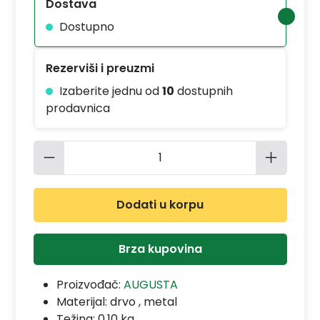
Dostava
Dostupno
Rezerviši i preuzmi
Izaberite jednu od
10
dostupnih
prodavnica
Količina proizvoda: Unesite željenu 
Dodati u korpu
Brza kupovina
Proizvođač:
AUGUSTA
Materijal:
drvo , metal
Težina: 0.10 kg