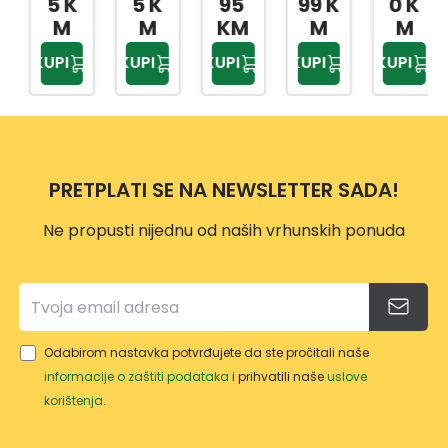
5 K
5 K
95
99 K
0 K
MM
JI
JI
REGI
M
M
KM
M
M
HHAS
REP
REP
PS
KUPI
KUPI
KUPI
KUPI
KUPI
6850
SAN
SAN
12,30
0
DVIK
DVIK
0MM
475
475
HCS3
MM
MM
008
PROF
PRETPLATI SE NA NEWSLETTER SADA!
CUT
Ne propusti nijednu od naših vrhunskih ponuda
Odabirom nastavka potvrđujete da ste pročitali naše
informacije o zaštiti podataka
i prihvatili naše
uslove
korištenja
.