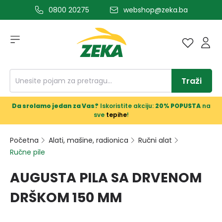
0800 20275
webshop@zeka.ba
a glavni sadržaj
Traži
Da srolamo jedan za Vas?
Iskoristite akciju:
20% POPUSTA
na
sve
tepihe
!
Početna
Alati, mašine, radionica
Ručni alat
Ručne pile
AUGUSTA PILA SA DRVENOM
DRŠKOM 150 MM