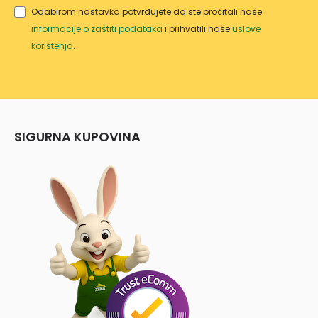
Odabirom nastavka potvrđujete da ste pročitali naše
informacije o zaštiti podataka
i prihvatili naše
uslove
korištenja
.
SIGURNA KUPOVINA