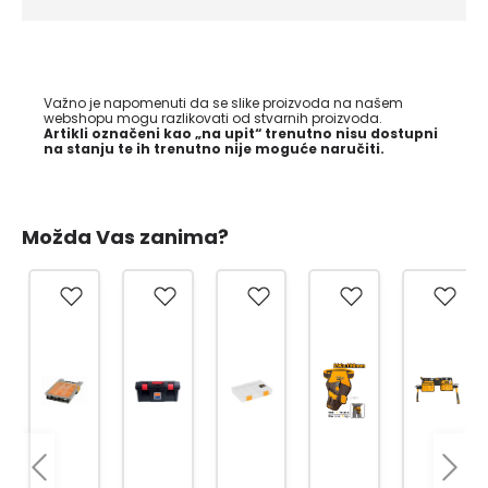
Važno je napomenuti da se slike proizvoda na našem
webshopu mogu razlikovati od stvarnih proizvoda.
Artikli označeni kao „na upit“ trenutno nisu dostupni
na stanju te ih trenutno nije moguće naručiti.
Možda Vas zanima?