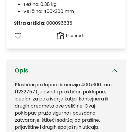
Težina: 0.38 kg
Veličina: 400x300 mm
Šifra artikla:
000096635
Usporedi
Opis
Plastični poklopac dimenzija 400x300 mm
(1232757) je čvrst i praktičan poklopac,
idealan za pokrivanje kutija, kontejnera ili
drugih predmeta ove veličine. Ovaj
poklopac pruža sigurno i pouzdano
zatvaranje, štiteći sadržaj od prašine,
prljavštine i drugih spoljašnjih uticaja.