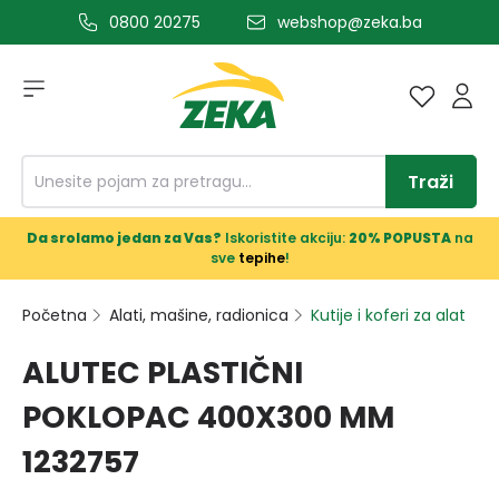
0800 20275
webshop@zeka.ba
a glavni sadržaj
Traži
Da srolamo jedan za Vas?
Iskoristite akciju:
20% POPUSTA
na
sve
tepihe
!
Početna
Alati, mašine, radionica
Kutije i koferi za alat
ALUTEC PLASTIČNI
POKLOPAC 400X300 MM
1232757