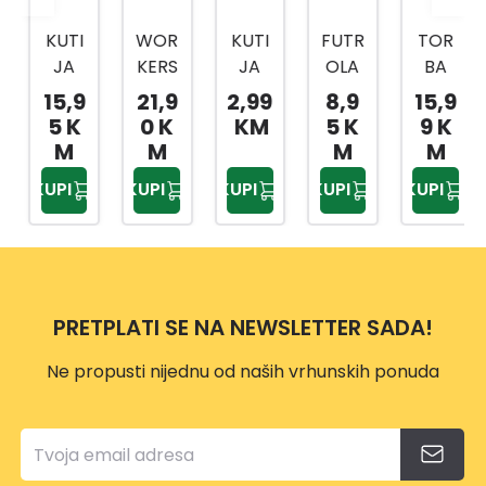
KUTI
WOR
KUTI
FUTR
TOR
JA
KERS
JA
OLA
BA
ORG
BEST
ORG
ZA
ZA
15,9
21,9
2,99
8,9
15,9
ANIZ
KOV
ANIZ
BUŠIL
ALAT
5 K
0 K
KM
5 K
9 K
ER K-
ČEG
ER S-
ICU
HTBP
M
M
M
M
ORG
ZA
ORG
HTBP
0203
KUPI
KUPI
KUPI
KUPI
KUPI
-10
ALAT
-7
0301
28
20
TRAN
28
SPAR
ENT
PRETPLATI SE NA NEWSLETTER SADA!
Ne propusti nijednu od naših vrhunskih ponuda