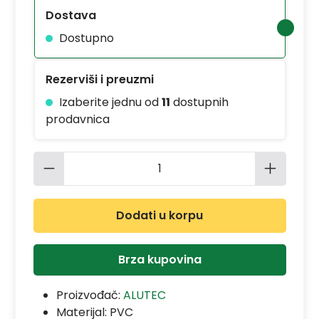
Dostava
Dostupno
Rezerviši i preuzmi
Izaberite jednu od
11
dostupnih
prodavnica
Količina proizvoda: Unesite željenu 
Dodati u korpu
Brza kupovina
Proizvođač:
ALUTEC
Materijal:
PVC