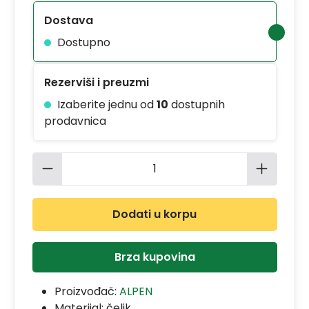
Dostava
Dostupno
Rezerviši i preuzmi
Izaberite jednu od
10
dostupnih
prodavnica
Količina proizvoda: Unesite željenu 
Dodati u korpu
Brza kupovina
Proizvođač:
ALPEN
Materijal:
čelik