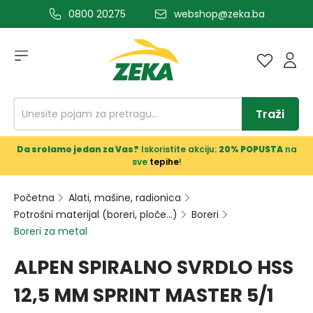
0800 20275
webshop@zeka.ba
a glavni sadržaj
Traži
Da srolamo jedan za Vas?
Iskoristite akciju:
20% POPUSTA
na
sve
tepihe
!
Početna
Alati, mašine, radionica
Potrošni materijal (boreri, ploče...)
Boreri
Boreri za metal
ALPEN SPIRALNO SVRDLO HSS
12,5 MM SPRINT MASTER 5/1