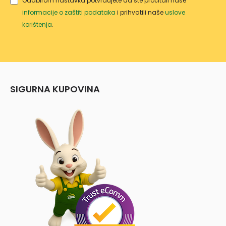
Odabirom nastavka potvrđujete da ste pročitali naše
informacije o zaštiti podataka
i prihvatili naše
uslove
korištenja
.
SIGURNA KUPOVINA