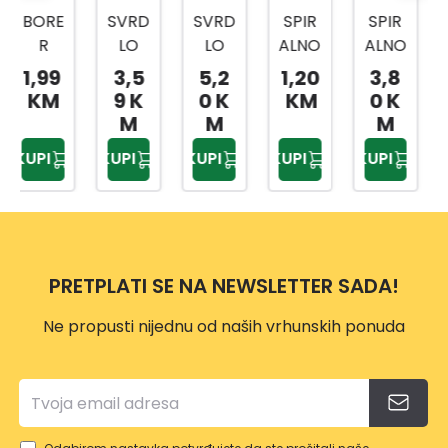
SVRD
SVRD
SPIR
SPIR
SVRD
LO
LO
ALNO
ALNO
LO
ZA
ZA
SVRD
SVRD
ZA
3,5
5,2
1,20
3,8
6,5
MET
MET
LO
LO
MET
9 K
0 K
KM
0 K
0 K
AL
AL
HSS
HSS
AL
M
M
M
M
HSS
HSS
1,3M
7,2
HSS
KUPI
KUPI
KUPI
KUPI
KUPI
DIN
DM
M
MM
DM
338
6,0M
SPRI
SPRI
9,5M
5,0M
M
NT
NT
M
M
MAS
MAS
TER
TER
PRETPLATI SE NA NEWSLETTER SADA!
10/1
Ne propusti nijednu od naših vrhunskih ponuda