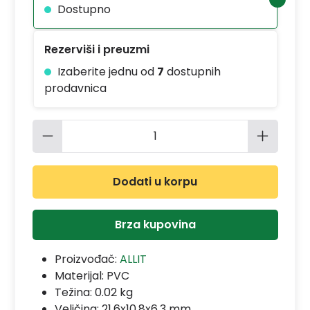
Dostupno
Rezerviši i preuzmi
Izaberite jednu od
7
dostupnih
prodavnica
Količina proizvoda: Unesite željenu 
Dodati u korpu
Brza kupovina
Proizvođač:
ALLIT
Materijal:
PVC
Težina: 0.02 kg
Veličina: 21,6x10,8x6,3 mm