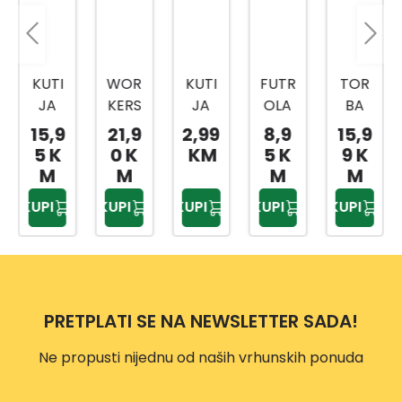
KUTI
WOR
KUTI
FUTR
TOR
JA
KERS
JA
OLA
BA
ORG
BEST
ORG
ZA
ZA
15,9
21,9
2,99
8,9
15,9
ANIZ
KOV
ANIZ
BUŠIL
ALAT
5 K
0 K
KM
5 K
9 K
ER K-
ČEG
ER S-
ICU
HTBP
M
M
M
M
ORG
ZA
ORG
HTBP
0203
KUPI
KUPI
KUPI
KUPI
KUPI
-10
ALAT
-7
0301
28
20
TRAN
28
SPAR
ENT
PRETPLATI SE NA NEWSLETTER SADA!
Ne propusti nijednu od naših vrhunskih ponuda