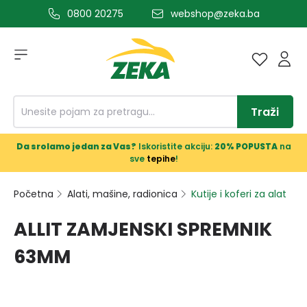
0800 20275
webshop@zeka.ba
a glavni sadržaj
Traži
Da srolamo jedan za Vas?
Iskoristite akciju:
20% POPUSTA
na
sve
tepihe
!
Početna
Alati, mašine, radionica
Kutije i koferi za alat
ALLIT ZAMJENSKI SPREMNIK
63MM