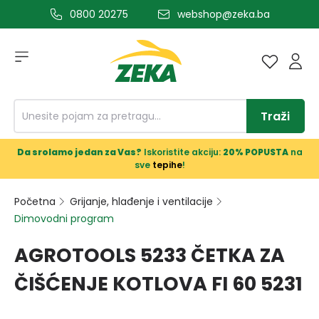
0800 20275
webshop@zeka.ba
a glavni sadržaj
Traži
Da srolamo jedan za Vas?
Iskoristite akciju:
20% POPUSTA
na
sve
tepihe
!
Početna
Grijanje, hlađenje i ventilacije
Dimovodni program
AGROTOOLS 5233 ČETKA ZA
ČIŠĆENJE KOTLOVA FI 60 5231