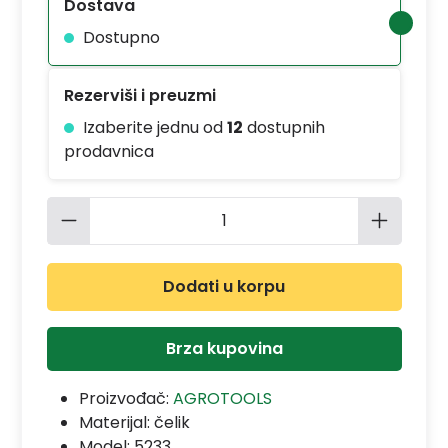
Dostava
Dostupno
Rezerviši i preuzmi
Izaberite jednu od
12
dostupnih
prodavnica
Količina proizvoda: Unesite željenu 
Dodati u korpu
Brza kupovina
Proizvođač:
AGROTOOLS
Materijal:
čelik
Model:
5233