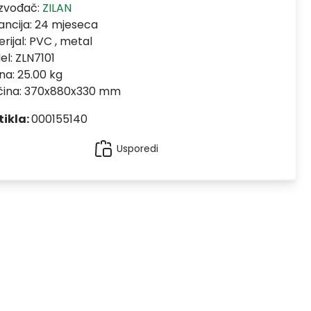
izvođač:
ZILAN
ncija:
24 mjeseca
rijal:
PVC , metal
el:
ZLN7101
na: 25.00 kg
ičina: 370x880x330 mm
tikla:
000155140
Usporedi