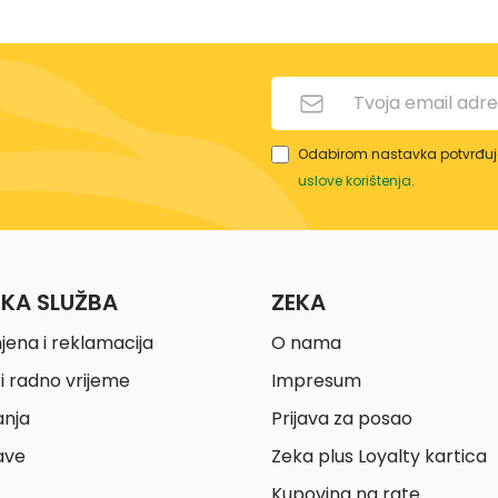
Odabirom nastavka potvrđuje
uslove korištenja
.
ČKA SLUŽBA
ZEKA
jena i reklamacija
O nama
i radno vrijeme
Impresum
anja
Prijava za posao
ave
Zeka plus Loyalty kartica
Kupovina na rate