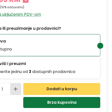
(10% sačuvano)
sa uključenim PDV-om
 ili preuzimanje u prodavnici?
ava
tupno
iši i preuzmi
berite jednu od
3
dostupnih prodavnica
ina proizvoda: Unesite željenu količinu
Dodati u korpu
Brza kupovina