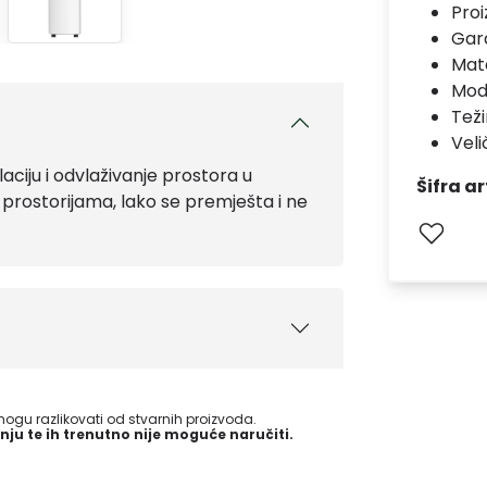
Pro
Gara
Mate
Mod
Teži
Vel
ciju i odvlaživanje prostora u
Šifra ar
prostorijama, lako se premješta i ne
gu razlikovati od stvarnih proizvoda.
nju te ih trenutno nije moguće naručiti.