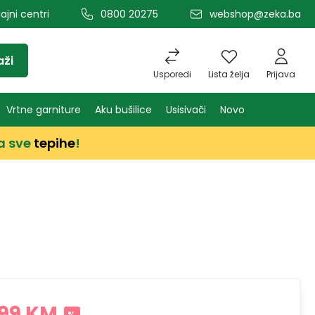
ajni centri
0800 20275
webshop@zeka.ba
aži
Usporedi
Lista želja
Prijava
Vrtne garniture
Aku bušilice
Usisivači
Novo
a sve
tepihe
!
99 KM
%