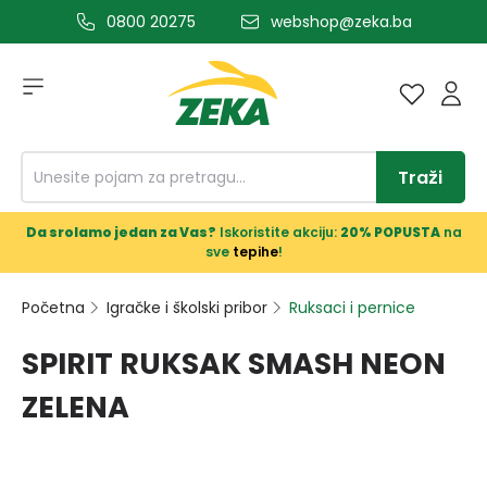
0800 20275
webshop@zeka.ba
a glavni sadržaj
Traži
Da srolamo jedan za Vas?
Iskoristite akciju:
20% POPUSTA
na
sve
tepihe
!
Početna
Igračke i školski pribor
Ruksaci i pernice
SPIRIT RUKSAK SMASH NEON
ZELENA