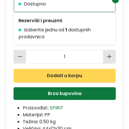
Dostupno
Rezerviši i preuzmi
Izaberite jednu od
1
dostupnih
prodavnica
Količina proizvoda: Unesite željenu 
Dodati u korpu
Brza kupovina
Proizvođač:
SPIRIT
Materijal:
PP
Težina: 0.50 kg
Veličina: 44x12x30 cm