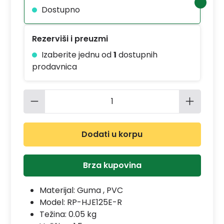
Dostupno
Rezerviši i preuzmi
Izaberite jednu od
1
dostupnih
prodavnica
Količina proizvoda: Unesite željenu 
Dodati u korpu
Brza kupovina
Materijal:
Guma , PVC
Model:
RP-HJE125E-R
Težina: 0.05 kg