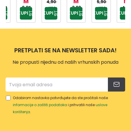
M
M
M
4
KABA
EKTO
0,2D
EKTO
4,90
5,90
9,95
L 3M
RIMA
3,99
B
RIMA
4,99
KM
KM
KUPI
KUPI
KUPI
KUPI
KUPI
KM
KM
KM
VOD
ONE
PRO
PUSA
N
PRETPLATI SE NA NEWSLETTER SADA!
Ne propusti nijednu od naših vrhunskih ponuda
Odabirom nastavka potvrđujete da ste pročitali naše
informacije o zaštiti podataka
i prihvatili naše
uslove
korištenja
.