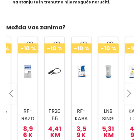
na stanju te ih trenutno nije moguće naručiti.
Možda Vas zanima?
-10
%
-10
%
-10
%
-10
%
-10
%
RF-
TR20
RF-
LNB
KABA
RAZD
55
KABA
SING
L SA
JELNI
AUDI
L SA
LE
F-
8,9
4,41
3,5
5,31
4,4
K NA
O
KON
SUM
KON
6 K
KM
9 K
KM
9 K