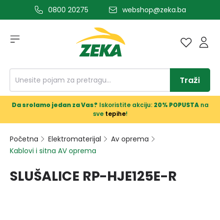
0800 20275
webshop@zeka.ba
a glavni sadržaj
Traži
Da srolamo jedan za Vas?
Iskoristite akciju:
20% POPUSTA
na
sve
tepihe
!
Početna
Elektromaterijal
Av oprema
Kablovi i sitna AV oprema
SLUŠALICE RP-HJE125E-R