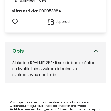
Veličina: 1,5 m
Šifra artikla:
000053884
Usporedi
Opis
Slušalice RP-HJE125E-R su udobne slušalice
sa kvalitetnim zvukom, idealne za
svakodnevnu upotrebu.
Važno je napomenuti da se slike proizvoda na našem
webshopu mogu razlikovati od stvarnih proizvoda.
Artikli označeni kao „na upit“ trenutno nisu dostupni