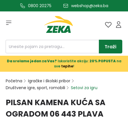
0800 20275
webshop@zeka.ba
a glavni sadržaj
Traži
Da srolamo jedan za Vas?
Iskoristite akciju:
20% POPUSTA
na
sve
tepihe
!
Početna
Igračke i školski pribor
Društvene igre, sport, romobili
Setovi za igru
PILSAN KAMENA KUĆA SA
OGRADOM 06 443 PLAVA