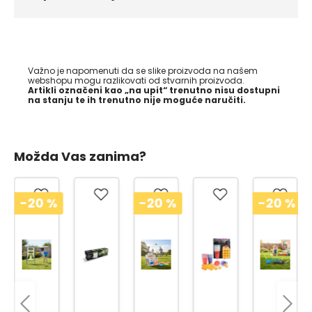
Važno je napomenuti da se slike proizvoda na našem
webshopu mogu razlikovati od stvarnih proizvoda.
Artikli označeni kao „na upit“ trenutno nisu dostupni
na stanju te ih trenutno nije moguće naručiti.
Možda Vas zanima?
0
%
-20
%
-20
%
-20