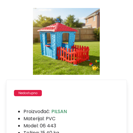
Nedostupno
Proizvođač:
PILSAN
Materijal:
PVC
Model:
06 443
Težina: 15.40 kg