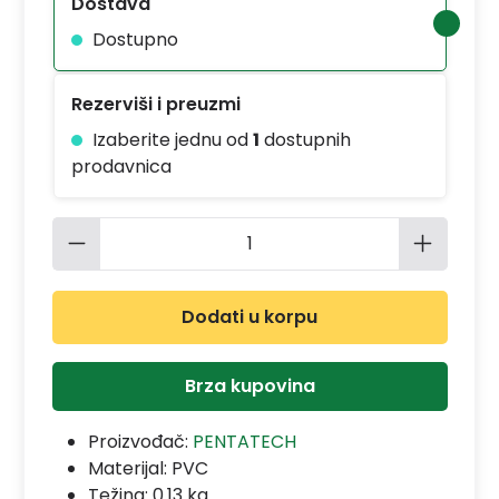
Dostava
Dostupno
Rezerviši i preuzmi
Izaberite jednu od
1
dostupnih
prodavnica
Količina proizvoda: Unesite željenu 
Dodati u korpu
Brza kupovina
Proizvođač:
PENTATECH
Materijal:
PVC
Težina: 0.13 kg