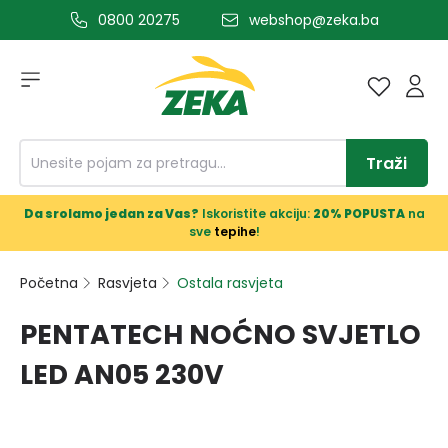
0800 20275
webshop@zeka.ba
a glavni sadržaj
Traži
Da srolamo jedan za Vas?
Iskoristite akciju:
20% POPUSTA
na
sve
tepihe
!
Početna
Rasvjeta
Ostala rasvjeta
PENTATECH NOĆNO SVJETLO
LED AN05 230V