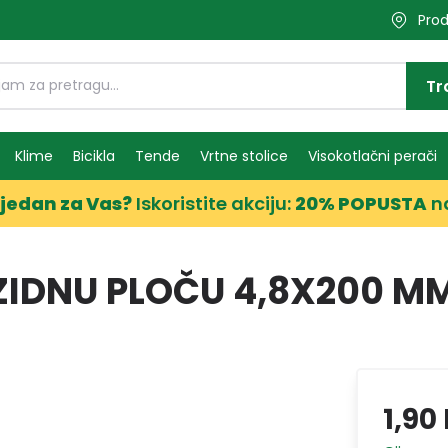
Prod
Tr
Klime
Bicikla
Tende
Vrtne stolice
Visokotlačni perači
jedan za Vas?
Iskoristite akciju:
20% POPUSTA
n
ZIDNU PLOČU 4,8X200 M
1,90