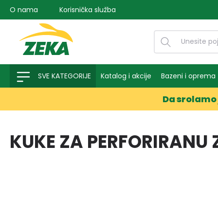
O nama
Korisnička služba
na pretragu
Preskoči na glavnu navigaciju
SVE KATEGORIJE
Katalog i akcije
Bazeni i oprema
Da srolamo 
KUKE ZA PERFORIRANU 