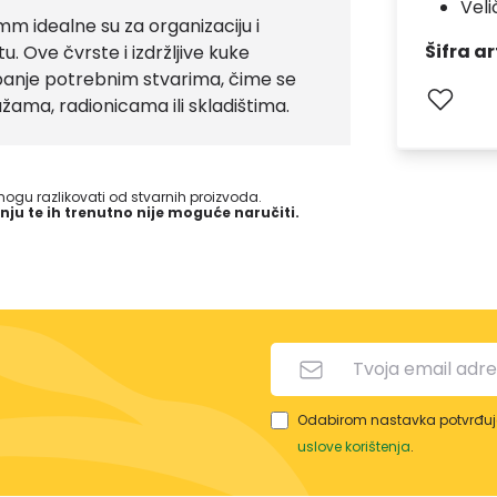
Veli
m idealne su za organizaciju i
Šifra ar
 Ove čvrste i izdržljive kuke
panje potrebnim stvarima, čime se
ažama, radionicama ili skladištima.
gu razlikovati od stvarnih proizvoda.
nju te ih trenutno nije moguće naručiti.
Odabirom nastavka potvrđuje
uslove korištenja
.