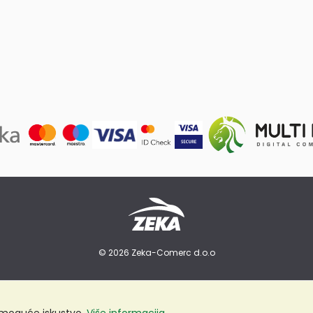
© 2026 Zeka-Comerc d.o.o
e moguće iskustvo.
Više informacija...