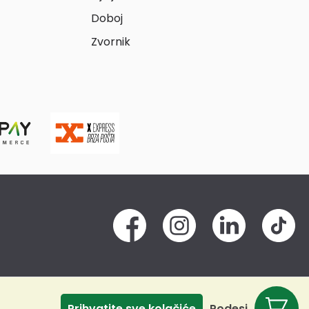
Doboj
Zvornik
Prihvatite sve kolačiće
Podesi
Odbij