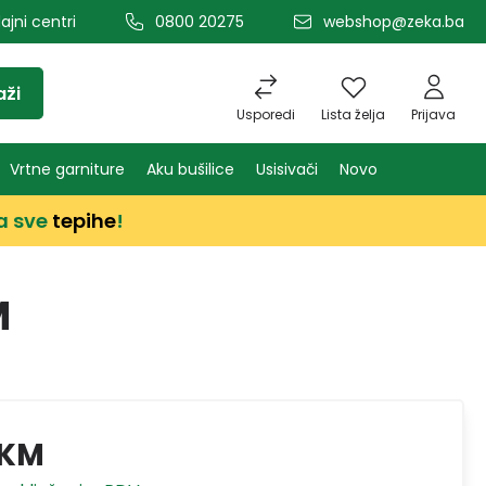
ajni centri
0800 20275
webshop@zeka.ba
aži
Usporedi
Lista želja
Prijava
Vrtne garniture
Aku bušilice
Usisivači
Novo
a sve
tepihe
!
M
 KM