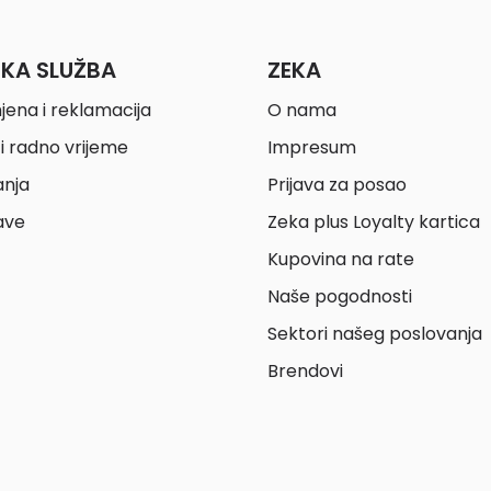
ČKA SLUŽBA
ZEKA
jena i reklamacija
O nama
i radno vrijeme
Impresum
anja
Prijava za posao
ave
Zeka plus Loyalty kartica
Kupovina na rate
Naše pogodnosti
Sektori našeg poslovanja
Brendovi