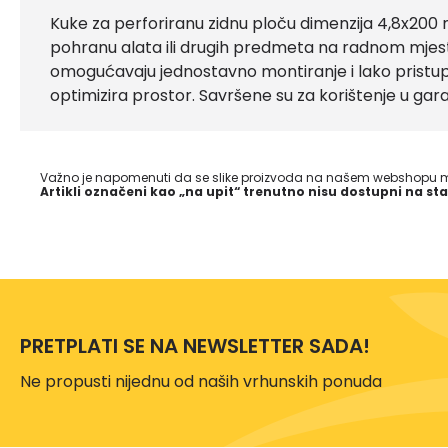
Kuke za perforiranu zidnu ploču dimenzija 4,8x200 m
pohranu alata ili drugih predmeta na radnom mjestu.
omogućavaju jednostavno montiranje i lako pristu
optimizira prostor. Savršene su za korištenje u gar
Važno je napomenuti da se slike proizvoda na našem webshopu mo
Artikli označeni kao „na upit“ trenutno nisu dostupni na sta
PRETPLATI SE NA NEWSLETTER SADA!
Ne propusti nijednu od naših vrhunskih ponuda