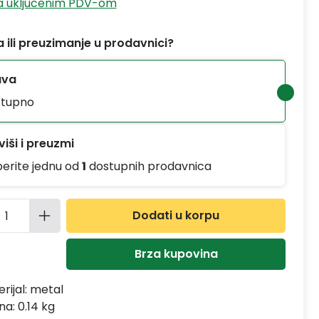
sa uključenim PDV-om
 ili preuzimanje u prodavnici?
ava
tupno
iši i preuzmi
berite jednu od
1
dostupnih prodavnica
ina proizvoda: Unesite željenu količinu
Dodati u korpu
Brza kupovina
rijal:
metal
na: 0.14 kg