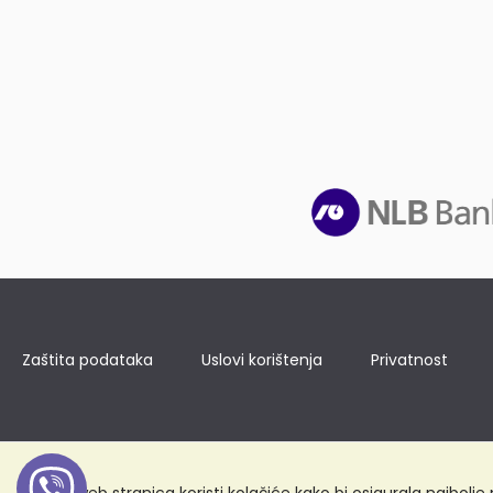
Zaštita podataka
Uslovi korištenja
Privatnost
Ova web stranica koristi kolačiće kako bi osigurala najbolj