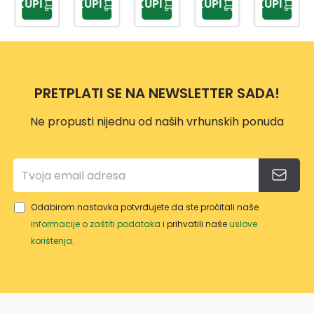
KUPI
KUPI
KUPI
KUPI
KUPI
1250
STAN
M
ICA
MM
DAR
SGS1
WB6
D
03
00
920M
M
PRETPLATI SE NA NEWSLETTER SADA!
Ne propusti nijednu od naših vrhunskih ponuda
Odabirom nastavka potvrđujete da ste pročitali naše
informacije o zaštiti podataka
i prihvatili naše
uslove
korištenja
.