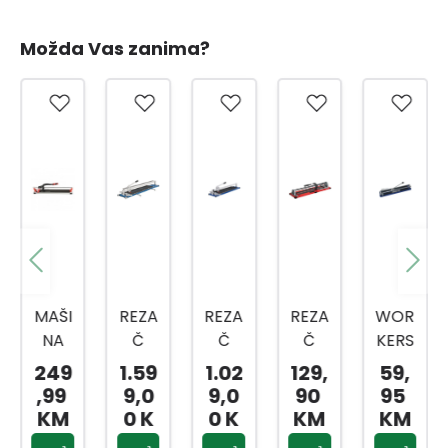
Možda Vas zanima?
REZA
REZA
REZA
WOR
REZA
Č
Č
Č
KERS
Č
PLOČ
PLOČ
PLOČ
BEST
PLOČ
1.59
1.02
129,
59,
359
ICA
ICA
ICA
REZA
ICA
9,0
9,0
90
95
,90
TOPL
TOPL
MAX
Č
730-
0 K
0 K
KM
KM
KM
INE
INE
90C
PLOČ
16
M
M