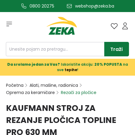
0800 20275
webshop@zeka.ba
a glavni sadržaj
Traži
Da srolamo jedan za Vas?
Iskoristite akciju:
20% POPUSTA
na
sve
tepihe
!
Početna
Alati, mašine, radionica
Oprema za keramičare
Rezači za pločice
KAUFMANN STROJ ZA
REZANJE PLOČICA TOPLINE
PRO 630 MM