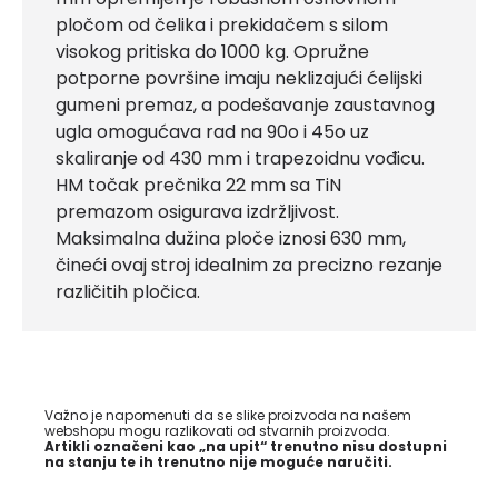
pločom od čelika i prekidačem s silom
visokog pritiska do 1000 kg. Opružne
potporne površine imaju neklizajući ćelijski
gumeni premaz, a podešavanje zaustavnog
ugla omogućava rad na 90o i 45o uz
skaliranje od 430 mm i trapezoidnu vođicu.
HM točak prečnika 22 mm sa TiN
premazom osigurava izdržljivost.
Maksimalna dužina ploče iznosi 630 mm,
čineći ovaj stroj idealnim za precizno rezanje
različitih pločica.
Važno je napomenuti da se slike proizvoda na našem
webshopu mogu razlikovati od stvarnih proizvoda.
Artikli označeni kao „na upit“ trenutno nisu dostupni
na stanju te ih trenutno nije moguće naručiti.