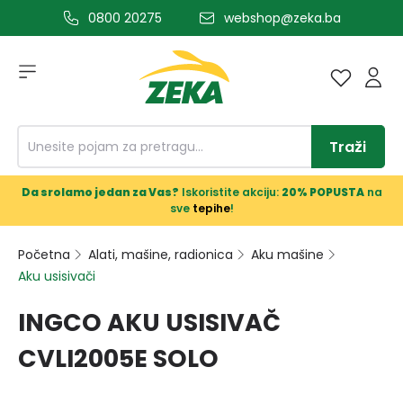
0800 20275
webshop@zeka.ba
a glavni sadržaj
Traži
Da srolamo jedan za Vas?
Iskoristite akciju:
20% POPUSTA
na
sve
tepihe
!
Početna
Alati, mašine, radionica
Aku mašine
Aku usisivači
INGCO AKU USISIVAČ
CVLI2005E SOLO