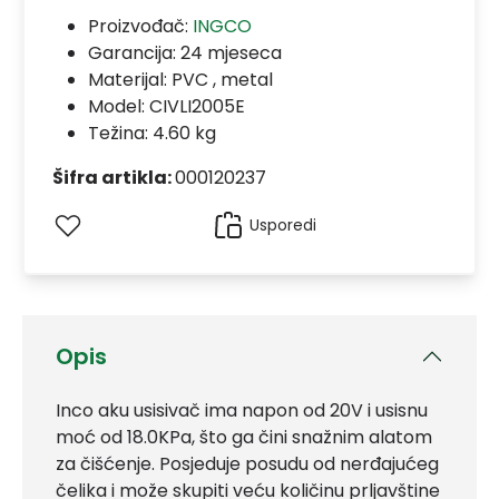
Proizvođač:
INGCO
Garancija:
24 mjeseca
Materijal:
PVC , metal
Model:
CIVLI2005E
Težina: 4.60 kg
Šifra artikla:
000120237
Usporedi
Opis
Inco aku usisivač ima napon od 20V i usisnu
moć od 18.0KPa, što ga čini snažnim alatom
za čišćenje. Posjeduje posudu od nerđajućeg
čelika i može skupiti veću količinu prljavštine