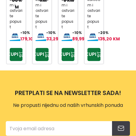
00 K
KM
9 KM
TE-
SOLO
1
18/20
m i
m i
m i
m i
M
SV
SOLO
LI -
ostvari
ostvari
ostvari
ostvari
18LI-
SOLO
te
te
te
te
popus
popus
popus
popus
SOLO
t
t
t
t
-10%
-10%
-10%
-20%
179,10 KM
33,29 KM
89,99 KM
135,20 KM
KUPI
KUPI
KUPI
KUPI
PRETPLATI SE NA NEWSLETTER SADA!
Ne propusti nijednu od naših vrhunskih ponuda