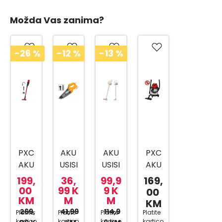
Možda Vas zanima?
-26
%
-12
%
-13
%
PXC
AKU
AKU
PXC
AKU
USISI
USISI
AKU
ŠTAP
VAČ
VAČ
USISI
199,
36,
99,9
169,
NI
CVLI
20V
VAČ
00
99 K
9 K
00
KM
M
M
USISI
2012
CVLI
TC-
KM
VAČ
269,
41,99
61
2006
114,9
VC
Platite
Platite
Platite
Platite
kartico
kartico
kartico
kartico