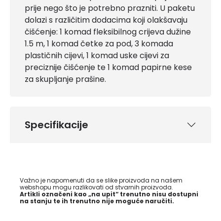
prije nego što je potrebno prazniti. U paketu
dolazi s različitim dodacima koji olakšavaju
čišćenje: 1 komad fleksibilnog crijeva dužine
1.5 m, 1 komad četke za pod, 3 komada
plastičnih cijevi, 1 komad uske cijevi za
preciznije čišćenje te 1 komad papirne kese
za skupljanje prašine.
Specifikacije
Važno je napomenuti da se slike proizvoda na našem
webshopu mogu razlikovati od stvarnih proizvoda.
Artikli označeni kao „na upit“ trenutno nisu dostupni
na stanju te ih trenutno nije moguće naručiti.