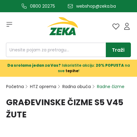
0800 20275
webshop@zeka.ba
a glavni sadržaj
Traži
Da srolamo jedan za Vas?
Iskoristite akciju:
20% POPUSTA
na
sve
tepihe
!
Početna
HTZ oprema
Radna obuća
Radne čizme
GRAĐEVINSKE ČIZME S5 V45
ŽUTE