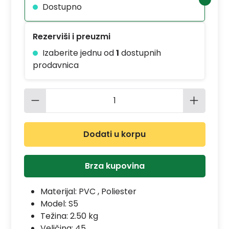
Dostupno
Rezerviši i preuzmi
Izaberite jednu od
1
dostupnih
prodavnica
Količina proizvoda: Unesite željenu 
Dodati u korpu
Brza kupovina
Materijal:
PVC , Poliester
Model:
S5
Težina: 2.50 kg
Veličina: 45