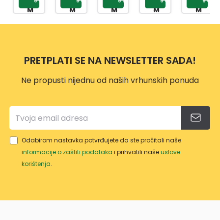
090/
401M
1-1 X
321
PLOČ
M
M
M
M
M
NE
T
BCS
A
INDU
C
EHF6
KCIJ
241F
A
OK
PRETPLATI SE NA NEWSLETTER SADA!
Ne propusti nijednu od naših vrhunskih ponuda
Odabirom nastavka potvrđujete da ste pročitali naše
informacije o zaštiti podataka
i prihvatili naše
uslove
korištenja
.