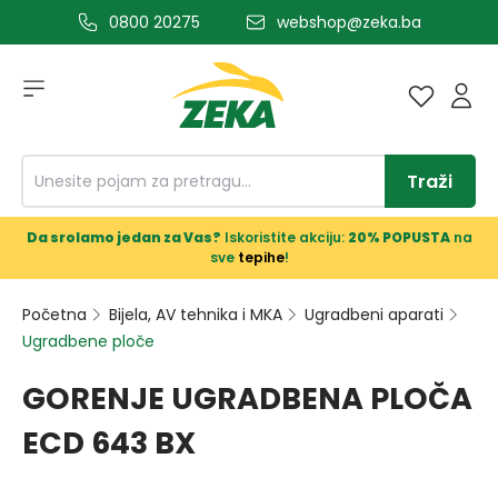
0800 20275
webshop@zeka.ba
a glavni sadržaj
Traži
Da srolamo jedan za Vas?
Iskoristite akciju:
20% POPUSTA
na
sve
tepihe
!
Početna
Bijela, AV tehnika i MKA
Ugradbeni aparati
Ugradbene ploče
GORENJE UGRADBENA PLOČA
ECD 643 BX