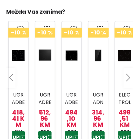
Možda Vas zanima?
-10
%
-10
%
-10
%
-10
%
-10
%
UGR
UGR
UGR
UGR
ELEC
ADBE
ADBE
ADBE
ADN
TROL
NA
NA
NA
A
UX
418,
512,
494
314,
498
PLOČ
PLOČ
PLOČ
PLOČ
UGR
41 K
96
,10
96
,51
M
KM
KM
KM
KM
A
A
A HIC
A
ADBE
AKT8
464,
HII64
569,
6440
549,
ECT
349,
553,
NA
KUPI
KUPI
KUPI
KUPI
KUPI
90 K
95 K
00 K
95 K
90 K