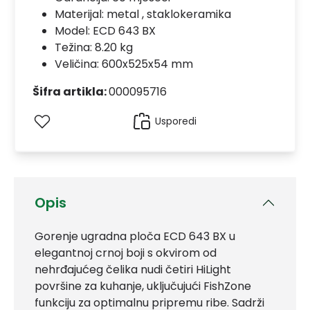
Materijal:
metal , staklokeramika
Model:
ECD 643 BX
Težina: 8.20 kg
Veličina: 600x525x54 mm
Šifra artikla:
000095716
Usporedi
Opis
Gorenje ugradna ploča ECD 643 BX u
elegantnoj crnoj boji s okvirom od
nehrđajućeg čelika nudi četiri HiLight
površine za kuhanje, uključujući FishZone
funkciju za optimalnu pripremu ribe. Sadrži