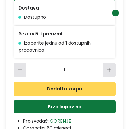
Dostava
Dostupno
Rezerviši i preuzmi
Izaberite jednu od
1
dostupnih
prodavnica
Količina proizvoda: Unesite željenu 
Dodati u korpu
Brza kupovina
Proizvođač:
GORENJE
Garancija:
60 mjeseci