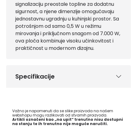
signalizaciju preostale topline za dodatnu
sigurnost, a njene dimenzije omogućavaju
jednostavnu ugradnju u kuhinjski prostor. Sa
potrošnjom od samo 0,5 W u režimu
mirovanja i priključnom snagom od 7.000 W,
ova ploča kombinuje visoku učinkovitost i
praktičnost u modernom dizajnu.
Specifikacije
Važno je napomenuti da se slike proizvoda na našem
webshopu mogu razlikovati od stvarnih proizvoda.
Artikli označeni kao „na upit“ trenutno nisu dostupni
na stanju te ih trenutno nije moguće naručiti.