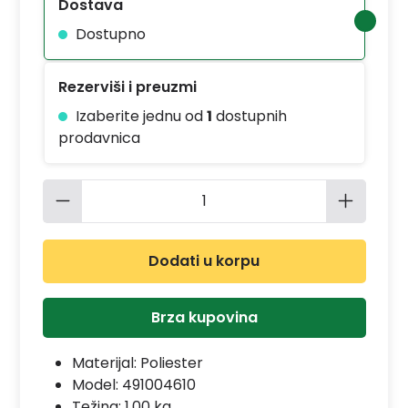
Dostava
Dostupno
Rezerviši i preuzmi
Izaberite jednu od
1
dostupnih
prodavnica
Količina proizvoda: Unesite željenu 
Dodati u korpu
Brza kupovina
Materijal:
Poliester
Model:
491004610
Težina: 1.00 kg