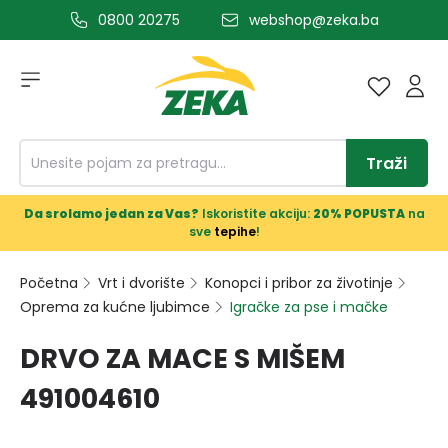
0800 20275
webshop@zeka.ba
a glavni sadržaj
Traži
Da srolamo jedan za Vas?
Iskoristite akciju:
20% POPUSTA
na
sve
tepihe
!
Početna
Vrt i dvorište
Konopci i pribor za životinje
Oprema za kućne ljubimce
Igračke za pse i mačke
DRVO ZA MACE S MIŠEM
491004610