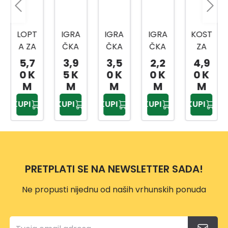
LOPT
IGRA
IGRA
IGRA
KOST
A ZA
ČKA
ČKA
ČKA
ZA
PSA
SA
DISK
LOPT
ŽVAK
5,7
3,9
3,5
2,2
4,9
4910
LOPT
ZA
A ZA
ANJE
0 K
5 K
0 K
0 K
0 K
0366
OM
BAC
MAC
4910
M
M
M
M
M
0
ZA
ANJE
E
0341
KUPI
KUPI
KUPI
KUPI
KUPI
MAC
ZA
0
E
PSE
VP112
26C
2
M
4910
PRETPLATI SE NA NEWSLETTER SADA!
0358
0
Ne propusti nijednu od naših vrhunskih ponuda