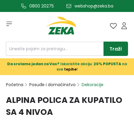
0800 20275
webshop@zeka.ba
a glavni sadržaj
Traži
Da srolamo jedan za Vas?
Iskoristite akciju:
20% POPUSTA
na
sve
tepihe
!
Početna
Posuđe i domaćinstvo
Dekoracije
ALPINA POLICA ZA KUPATILO
SA 4 NIVOA