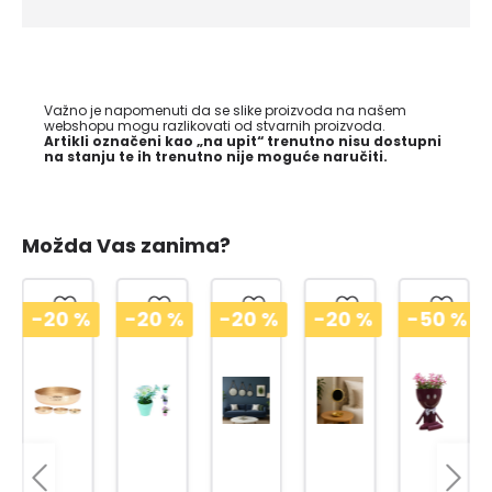
Važno je napomenuti da se slike proizvoda na našem
webshopu mogu razlikovati od stvarnih proizvoda.
Artikli označeni kao „na upit“ trenutno nisu dostupni
na stanju te ih trenutno nije moguće naručiti.
Možda Vas zanima?
-20
%
-20
%
-20
%
-20
%
-50
%