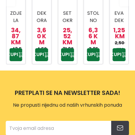
ZDJE
DEK
SET
STOL
EVA
LA
ORA
OKR
NO
DEK
OKR
TIVN
UGLI
OGLE
OR
34,
3,6
25,
6,3
1,25
UGLA
O
H
DAL
CVIJ
87
0 K
52
6 K
KM
KM
M
KM
M
ZLAT
CVIJ
OGLE
O
EĆE
2,50
43,5
NA
4,50
EĆE
DALA
31,90
DP22
7,95
DEK
KM
KUPI
KUPI
KUPI
KUPI
KUPI
9 KM
KM
KM
KM
SET
PL40
3/1
156
ORA
3/1
0007
DD14
CIJA
A710
0
0010
EVA5
0012
0
700
0
PRETPLATI SE NA NEWSLETTER SADA!
Ne propusti nijednu od naših vrhunskih ponuda