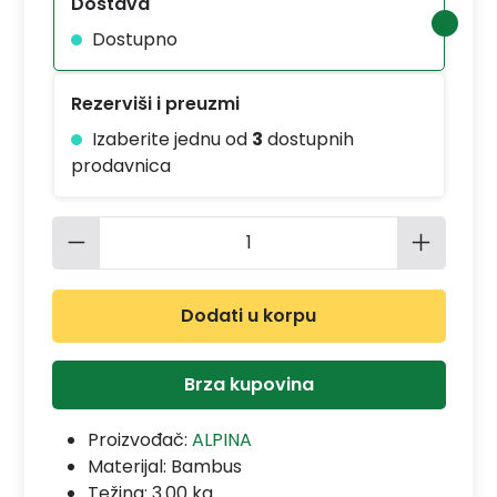
Dostava
Dostupno
Rezerviši i preuzmi
Izaberite jednu od
3
dostupnih
prodavnica
Količina proizvoda: Unesite željenu 
Dodati u korpu
Brza kupovina
Proizvođač:
ALPINA
Materijal:
Bambus
Težina: 3.00 kg