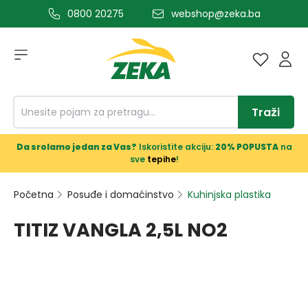
0800 20275
webshop@zeka.ba
a glavni sadržaj
Traži
Da srolamo jedan za Vas?
Iskoristite akciju:
20% POPUSTA
na
sve
tepihe
!
Početna
Posuđe i domaćinstvo
Kuhinjska plastika
TITIZ VANGLA 2,5L NO2