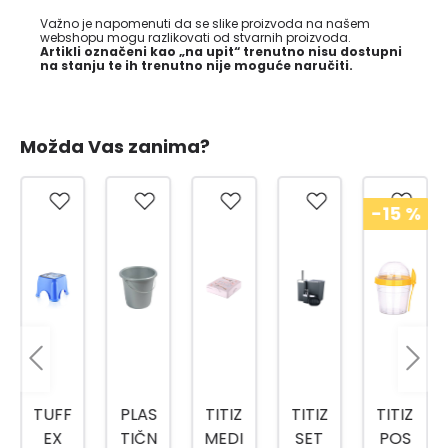
Važno je napomenuti da se slike proizvoda na našem
webshopu mogu razlikovati od stvarnih proizvoda.
Artikli označeni kao „na upit“ trenutno nisu dostupni
na stanju te ih trenutno nije moguće naručiti.
Možda Vas zanima?
-15
%
-15
%
PLAS
TITIZ
TITIZ
TITIZ
TITIZ
TIČN
MEDI
SET
POS
SET