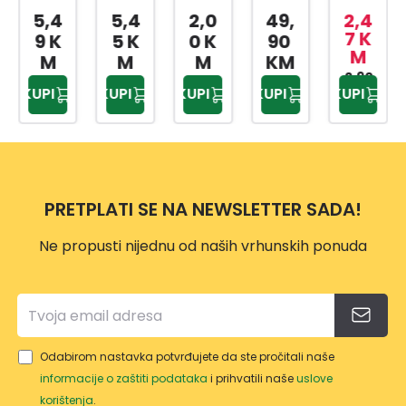
A
CINS
ZA
UDA
ZA
5,4
2,0
49,
2,4
3,5
KANT
KI
KUPA
ZA
SLAD
7 K
7 K
5 K
0 K
90
M
M
A SA
BOX
TILO
BEBI
OLED
M
M
KM
MET
AP-
PRIW
HRA
2,90
4,20
AP-
KUPI
KUPI
KUPI
KUPI
KUPI
KM
KM
ALNO
9159
EX
NU
9425
M
TP-
500
DRŠK
557
ML
OM
10L
PRETPLATI SE NA NEWSLETTER SADA!
Ne propusti nijednu od naših vrhunskih ponuda
Odabirom nastavka potvrđujete da ste pročitali naše
informacije o zaštiti podataka
i prihvatili naše
uslove
korištenja
.