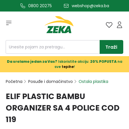
0800 20275
webshop@zeka.ba
a glavni sadržaj
Traži
Da srolamo jedan za Vas?
Iskoristite akciju:
20% POPUSTA
na
sve
tepihe
!
Početna
Posuđe i domaćinstvo
Ostala plastika
ELIF PLASTIC BAMBU
ORGANIZER SA 4 POLICE COD
119