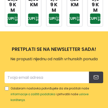
SAKS
E
POD
POD
DEN
9 K
KM
9 K
KM
9 K
IJA
FI22
MET
MET
A
M
M
M
280X
SA
AČE
AČE
LUX
KUPI
KUPI
KUPI
KUPI
KUPI
280X
DREN
M
M
FI 35
580
AŽER
MEDI
MEDI
ANTR
MM
OM
TERA
TERA
ACIT
ANTR
N
N
ACIT
FI25
FI17
PRETPLATI SE NA NEWSLETTER SADA!
BIJEL
A
Ne propusti nijednu od naših vrhunskih ponuda
Odabirom nastavka potvrđujete da ste pročitali naše
informacije o zaštiti podataka
i prihvatili naše
uslove
korištenja
.