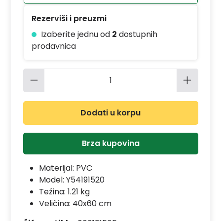
Rezerviši i preuzmi
Izaberite jednu od
2
dostupnih
prodavnica
Količina proizvoda: Unesite željenu 
Dodati u korpu
Brza kupovina
Materijal:
PVC
Model:
Y54191520
Težina: 1.21 kg
Veličina: 40x60 cm