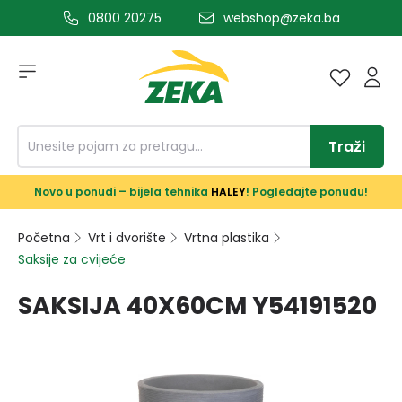
0800 20275
webshop@zeka.ba
a glavni sadržaj
Traži
Novo u ponudi – bijela tehnika
HALEY
! Pogledajte ponudu!
Početna
Vrt i dvorište
Vrtna plastika
Saksije za cvijeće
SAKSIJA 40X60CM Y54191520