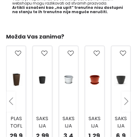
webshopu mogu razlikovati od stvarnih proizvoda.
Artikli označeni kao „na upit“ trenutno nisu dostupni
na stanju te ih trenutno nije moguće naručiti.
Možda Vas zanima?
PLAS
SAKS
SAKS
SAKS
SAKS
TOFL
IJA
IJA
IJA
IJA
EX
WAV
SA
SA
GAR
29,9
2,99
3,4
1,29
6,9