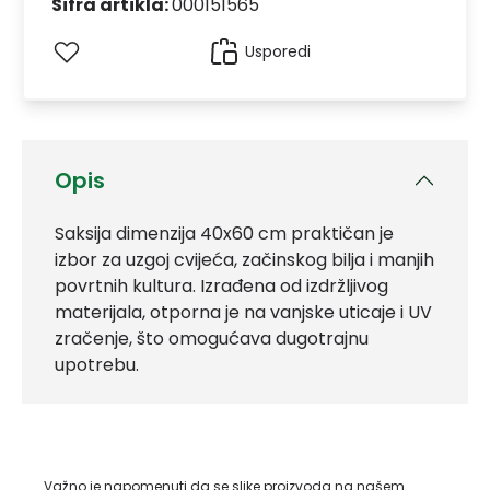
Šifra artikla:
000151565
Usporedi
Opis
Saksija dimenzija 40x60 cm praktičan je
izbor za uzgoj cvijeća, začinskog bilja i manjih
povrtnih kultura. Izrađena od izdržljivog
materijala, otporna je na vanjske uticaje i UV
zračenje, što omogućava dugotrajnu
upotrebu.
Važno je napomenuti da se slike proizvoda na našem