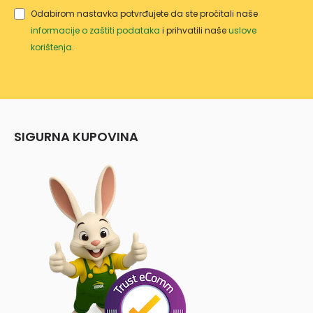
Odabirom nastavka potvrđujete da ste pročitali naše
informacije o zaštiti podataka
i prihvatili naše
uslove
korištenja
.
SIGURNA KUPOVINA