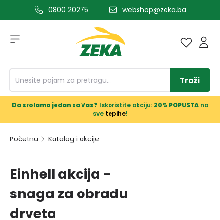
0800 20275
webshop@zeka.ba
a glavni sadržaj
Traži
Da srolamo jedan za Vas?
Iskoristite akciju:
20% POPUSTA
na
sve
tepihe
!
Početna
Katalog i akcije
Einhell akcija -
snaga za obradu
drveta