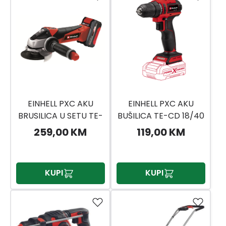
EINHELL PXC AKU
EINHELL PXC AKU
BRUSILICA U SETU TE-
BUŠILICA TE-CD 18/40
AG 18/115 LI KIT
LI SOLO
259,00 KM
119,00 KM
(1X4,0AH)
KUPI
KUPI