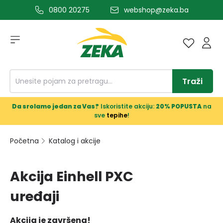
0800 20275
webshop@zeka.ba
a glavni sadržaj
Traži
Da srolamo jedan za Vas?
Iskoristite akciju:
20% POPUSTA
na
sve
tepihe
!
Početna
Katalog i akcije
Akcija Einhell PXC
uređaji
Akcija je završena!