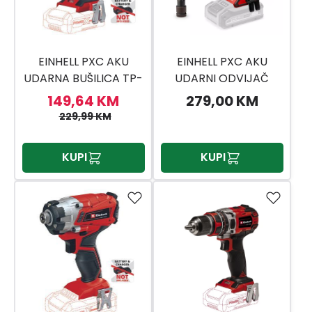
EINHELL PXC AKU
EINHELL PXC AKU
UDARNA BUŠILICA TP-
UDARNI ODVIJAČ
CD 18 LI-I BL - SOLO
IMPAXXO 18/230
149,64 KM
279,00 KM
229,99 KM
KUPI
KUPI