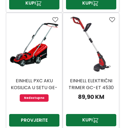
KUPI
KUPI
EINHELL PXC AKU
EINHELL ELEKTRIČNI
KOSILICA U SETU GE-
TRIMER GC-ET 4530
CM 18/33 LI 1X4,0AH
SET
89,90 KM
Nedostupno
KUPI
PROVJERITE