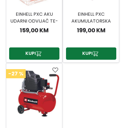
EINHELL PXC AKU
EINHELL PXC
UDARNI ODVIJAČ TE-
AKUMULATORSKA
CI 18/1 LI - SOLO
UDARNA BUŠILICA TE-
159,00 KM
199,00 KM
CD 18/50 LI-I BL SOLO
KUPI
KUPI
-27
%