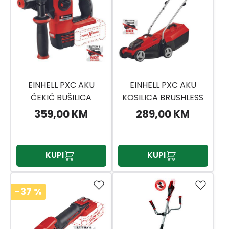
EINHELL PXC AKU
EINHELL PXC AKU
ČEKIĆ BUŠILICA
KOSILICA BRUSHLESS
HEROCCO 18/20 BL
GE-CM 18/32 LI SOLO
359,00 KM
289,00 KM
SOLO
KUPI
KUPI
-37
%