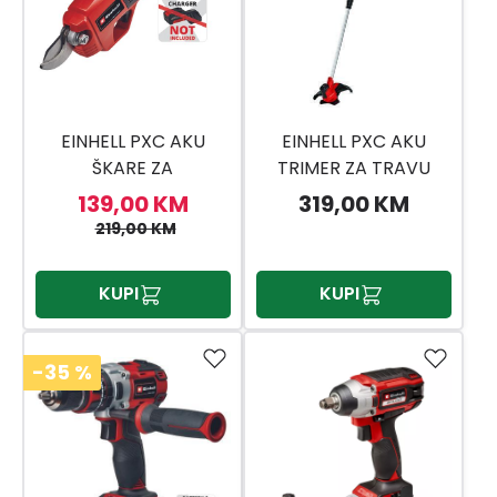
EINHELL PXC AKU
EINHELL PXC AKU
ŠKARE ZA
TRIMER ZA TRAVU
OBREZIVANJE GE-LS 18
AGILLO 18/200
139,00 KM
319,00 KM
LI-SOLO
219,00 KM
KUPI
KUPI
-35
%