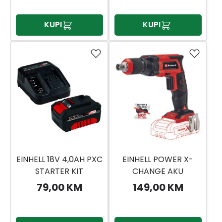
KUPI
KUPI
EINHELL 18V 4,0AH PXC
EINHELL POWER X-
STARTER KIT
CHANGE AKU
VIJČANIK TE-DY 18 LI-
79,00 KM
149,00 KM
SOIO