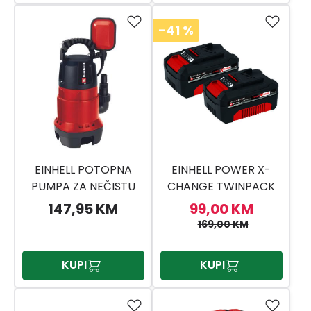
-41
%
EINHELL POTOPNA
EINHELL POWER X-
PUMPA ZA NEČISTU
CHANGE TWINPACK
VODU GC-DP 7835
4,0 AH
147,95 KM
99,00 KM
169,00 KM
KUPI
KUPI