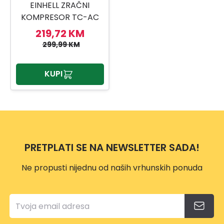
EINHELL ZRAČNI
KOMPRESOR TC-AC
190/24/8
219,72 KM
299,99 KM
KUPI
PRETPLATI SE NA NEWSLETTER SADA!
Ne propusti nijednu od naših vrhunskih ponuda