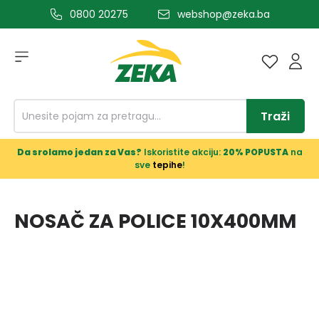
0800 20275
webshop@zeka.ba
a glavni sadržaj
Traži
Da srolamo jedan za Vas?
Iskoristite akciju:
20% POPUSTA
na
sve
tepihe
!
NOSAČ ZA POLICE 10X400MM