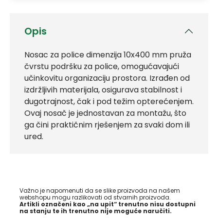
Opis
Nosac za police dimenzija 10x400 mm pruža
čvrstu podršku za police, omogućavajući
učinkovitu organizaciju prostora. Izrađen od
izdržljivih materijala, osigurava stabilnost i
dugotrajnost, čak i pod težim opterećenjem.
Ovaj nosač je jednostavan za montažu, što
ga čini praktičnim rješenjem za svaki dom ili
ured.
Važno je napomenuti da se slike proizvoda na našem
webshopu mogu razlikovati od stvarnih proizvoda.
Artikli označeni kao „na upit“ trenutno nisu dostupni
na stanju te ih trenutno nije moguće naručiti.