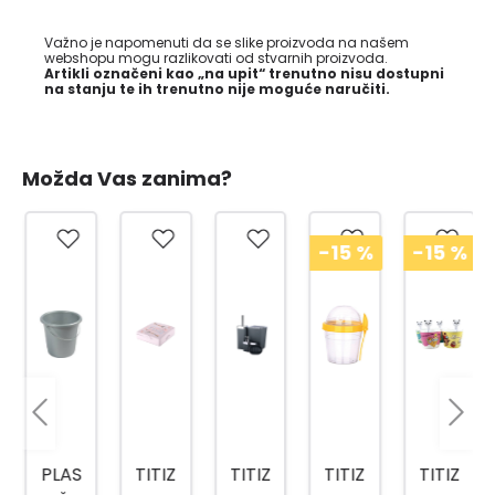
Važno je napomenuti da se slike proizvoda na našem
webshopu mogu razlikovati od stvarnih proizvoda.
Artikli označeni kao „na upit“ trenutno nisu dostupni
na stanju te ih trenutno nije moguće naručiti.
Možda Vas zanima?
-15
%
-15
%
PLAS
TITIZ
TITIZ
TITIZ
TITIZ