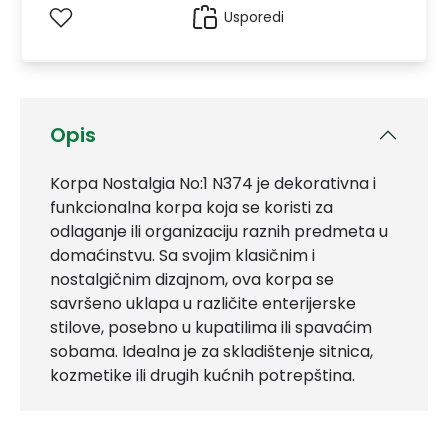
Usporedi
Opis
Korpa Nostalgia No:1 N374 je dekorativna i
funkcionalna korpa koja se koristi za
odlaganje ili organizaciju raznih predmeta u
domaćinstvu. Sa svojim klasičnim i
nostalgičnim dizajnom, ova korpa se
savršeno uklapa u različite enterijerske
stilove, posebno u kupatilima ili spavaćim
sobama. Idealna je za skladištenje sitnica,
kozmetike ili drugih kućnih potrepština.