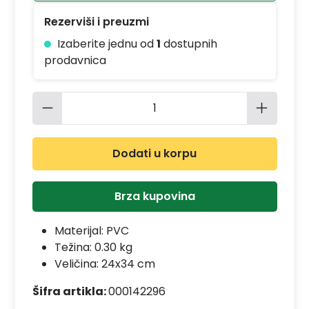
Rezerviši i preuzmi
Izaberite jednu od
1
dostupnih
prodavnica
Količina proizvoda: Unesite željenu 
Dodati u korpu
Brza kupovina
Materijal:
PVC
Težina: 0.30 kg
Veličina: 24x34 cm
Šifra artikla:
000142296