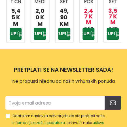
TIČN
MEDI
SET
POS
SET
A
CINS
ZA
UDA
ZA
5,4
2,0
49,
2,4
3,5
KANT
KI
KUPA
ZA
SLAD
7 K
7 K
5 K
0 K
90
M
M
A SA
BOX
TILO
BEBI
OLED
M
M
KM
MET
AP-
PRIW
HRA
2,90
4,20
AP-
KUPI
KUPI
KUPI
KUPI
KUPI
KM
KM
ALNO
9159
EX
NU
9425
M
TP-
500
DRŠK
557
ML
OM
10L
PRETPLATI SE NA NEWSLETTER SADA!
Ne propusti nijednu od naših vrhunskih ponuda
Odabirom nastavka potvrđujete da ste pročitali naše
informacije o zaštiti podataka
i prihvatili naše
uslove