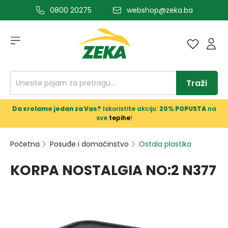
0800 20275
webshop@zeka.ba
a glavni sadržaj
Traži
Da srolamo jedan za Vas?
Iskoristite akciju:
20% POPUSTA
na
sve
tepihe
!
Početna
Posuđe i domaćinstvo
Ostala plastika
KORPA NOSTALGIA NO:2 N377