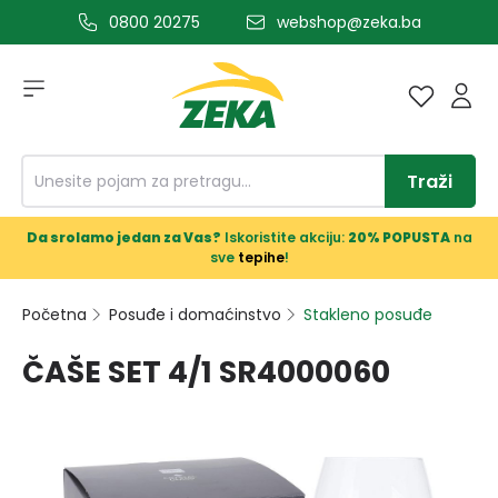
0800 20275
webshop@zeka.ba
a glavni sadržaj
Traži
Da srolamo jedan za Vas?
Iskoristite akciju:
20% POPUSTA
na
sve
tepihe
!
Početna
Posuđe i domaćinstvo
Stakleno posuđe
ČAŠE SET 4/1 SR4000060