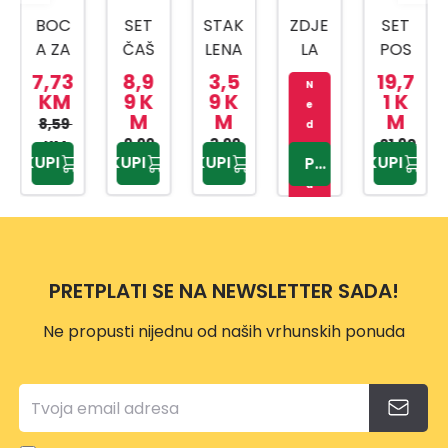
BOC
SET
STAK
ZDJE
SET
A ZA
ČAŠ
LENA
LA
POS
VISKI
A 6/1
ČAŠ
STAK
UDA
7,73
8,9
3,5
19,7
N
SA
DP4
A 1/1
LENA
ZA
KM
9 K
9 K
1 K
e
M
M
M
HER
001
DP41
3/1
ZAČI
8,59
d
METI
9,99
3,99
30
YE60
N 3/1
21,90
KM
o
KUPI
KUPI
KUPI
KUPI
PROVJERITE
KM
KM
KM
st
ČKIM
0003
STAK
u
ČEP
0
LO/B
p
OM
AMB
n
550
US
o
ML
PRETPLATI SE NA NEWSLETTER SADA!
YE73
0079
Ne propusti nijednu od naših vrhunskih ponuda
0