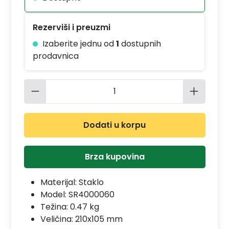
Rezerviši i preuzmi
Izaberite jednu od
1
dostupnih
prodavnica
Količina proizvoda: Unesite željenu 
Dodati u korpu
Brza kupovina
Materijal:
Staklo
Model:
SR4000060
Težina: 0.47 kg
Veličina: 210x105 mm