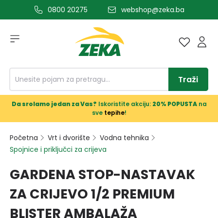
0800 20275
webshop@zeka.ba
a glavni sadržaj
Traži
Da srolamo jedan za Vas?
Iskoristite akciju:
20% POPUSTA
na
sve
tepihe
!
Početna
Vrt i dvorište
Vodna tehnika
Spojnice i priključci za crijeva
GARDENA STOP-NASTAVAK
ZA CRIJEVO 1/2 PREMIUM
BLISTER AMBALAŽA