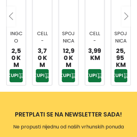
CELL
SPOJ
CELL
SPOJ
CELL
-
NICA
-
NICA
-
FAST
25M
FAST
ZA
FAST
3,7
12,9
3,99
25,
1,79
TROS
M
SPOJ
CRIJ
TROS
0 K
0 K
KM
95
KM
TRUK
NICA
EVO
TRUK
M
M
KM
I
UN 1
1/2
I
KUPI
KUPI
KUPI
KUPI
KUPI
KON
IDEA
PRE
KON
EKTO
L
MI U
EKTO
R
BLIST
R
IDEA
ER
BASI
L
AMB
C
PRETPLATI SE NA NEWSLETTER SADA!
INCH
ALAŽI
1
Ne propusti nijednu od naših vrhunskih ponuda