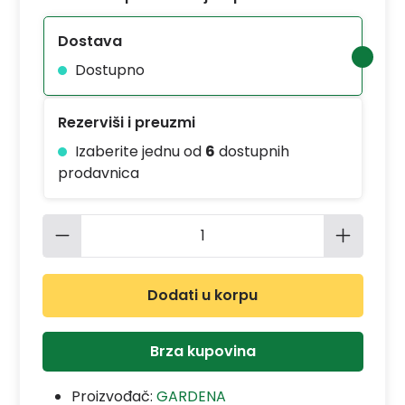
Dostava
Dostupno
Rezerviši i preuzmi
Izaberite jednu od
6
dostupnih
prodavnica
Količina proizvoda: Unesite željenu 
Dodati u korpu
Brza kupovina
Proizvođač:
GARDENA